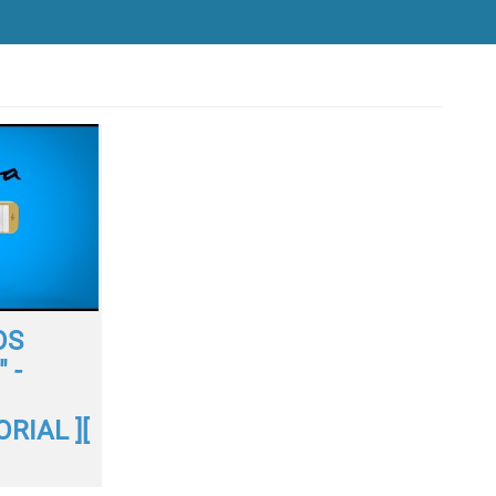
OS
 -
RIAL ][