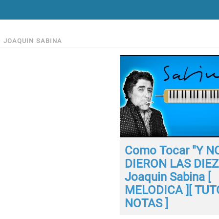
>
JOAQUIN SABINA
Como Tocar "Y N
DIERON LAS DIEZ"
Joaquin Sabina [
MELODICA ][ TUTO
NOTAS ]