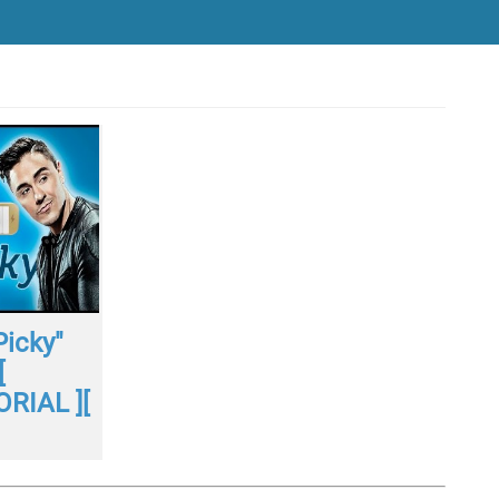
Picky"
[
RIAL ][