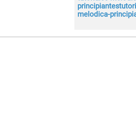
principiantestutor
melodica-principi