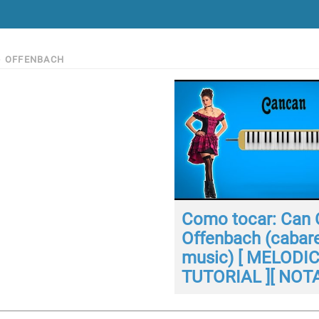
>
OFFENBACH
Como tocar: Can 
Offenbach (cabar
music) [ MELODIC
TUTORIAL ][ NOTA