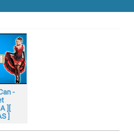
Can -
et
A ][
S ]