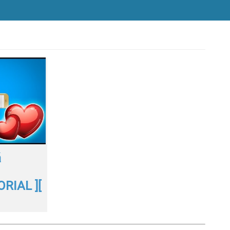
á
RIAL ][