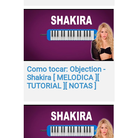
Como tocar: Objection -
Shakira [ MELODICA ][
TUTORIAL ][ NOTAS ]