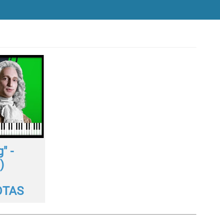
" -
)
OTAS