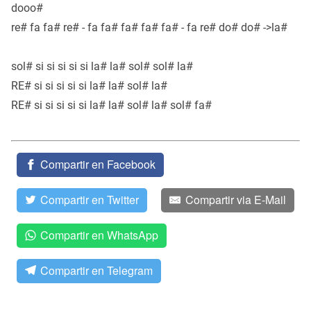
dooo#
re# fa fa# re# - fa fa# fa# fa# fa# - fa re# do# do# ->la#
sol# si si si si si la# la# sol# sol# la#
RE# si si si si si la# la# sol# la#
RE# si si si si si la# la# sol# la# sol# fa#
Compartir en Facebook
Compartir en Twitter
Compartir via E-Mail
Compartir en WhatsApp
Compartir en Telegram