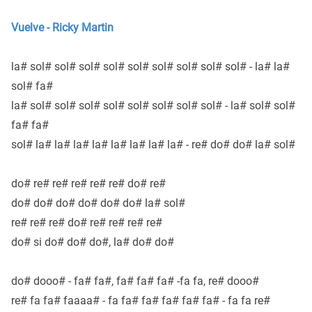
Vuelve - Ricky Martin
la# sol# sol# sol# sol# sol# sol# sol# sol# sol# - la# la#
sol# fa#
la# sol# sol# sol# sol# sol# sol# sol# sol# - la# sol# sol#
fa# fa#
sol# la# la# la# la# la# la# la# la# - re# do# do# la# sol#
do# re# re# re# re# re# do# re#
do# do# do# do# do# do# la# sol#
re# re# re# do# re# re# re# re#
do# si do# do# do#, la# do# do#
do# dooo# - fa# fa#, fa# fa# fa# -fa fa, re# dooo#
re# fa fa# faaaa# - fa fa# fa# fa# fa# fa# - fa fa re#