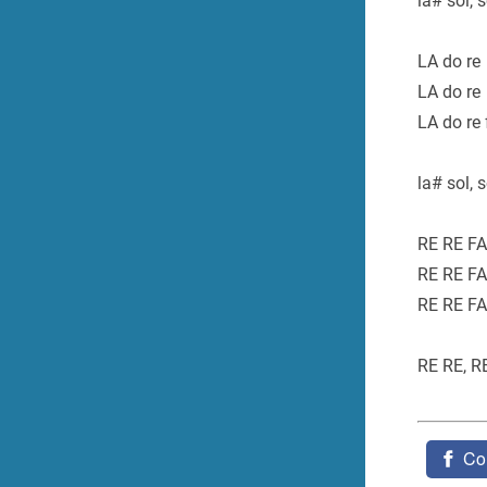
la# sol, s
LA do re
LA do re
LA do re 
la# sol, s
RE RE FA
RE RE FA
RE RE FA
RE RE, R
Co