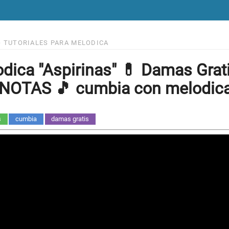
>
TUTORIALES PARA MELODICA
dica "Aspirinas" 💊 Damas Gra
NOTAS 🎵 cumbia con melodica
s
cumbia
damas gratis