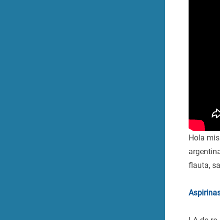
Hola mis 
argentin
flauta, s
Aspirina