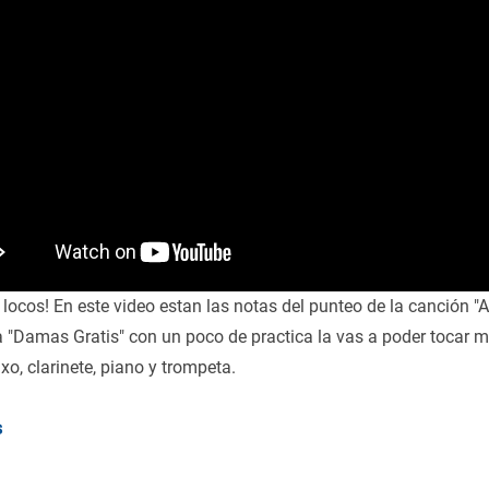
locos! En este video estan las notas del punteo de la canción "
a "Damas Gratis" con un poco de practica la vas a poder tocar m
axo, clarinete, piano y trompeta.
s