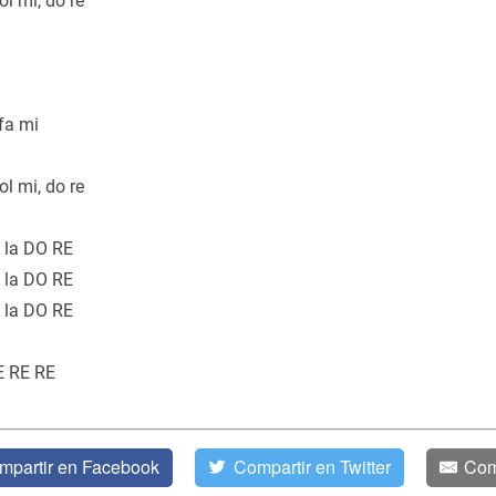
ol mi, do re
fa mi
ol mi, do re
 la DO RE
 la DO RE
 la DO RE
E RE RE
mpartir en Facebook
Compartir en Twitter
Com