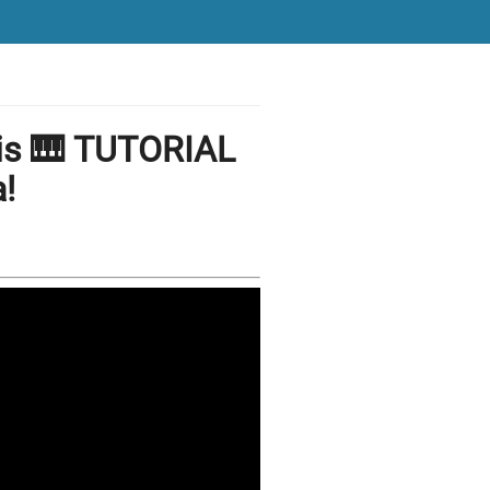
tis 🎹 TUTORIAL
!