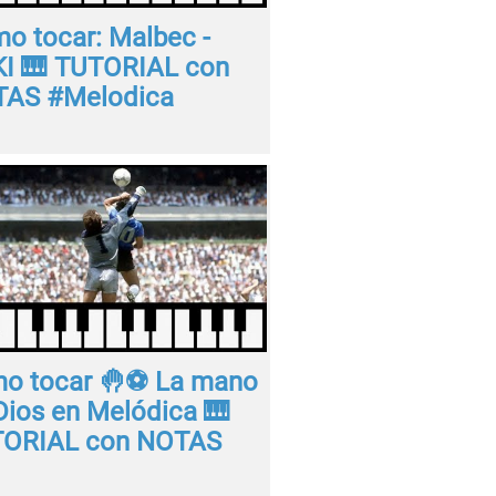
o tocar: Malbec -
I 🎹 TUTORIAL con
AS #Melodica
o tocar 🤚⚽ La mano
Dios en Melódica 🎹
ORIAL con NOTAS