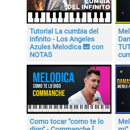
Tutorial La cumbia del
Mel
infinito - Los Angeles
Dam
Azules Melodica 🎹 con
TUT
NOTAS
cum
Como tocar "como te lo
Mel
digo" - Commanche [
mi"