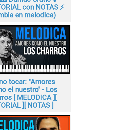
ORIAL con NOTAS ⚡
mbia en melodica)
o tocar: "Amores
o el nuestro" - Los
rros [ MELODICA ][
ORIAL ][ NOTAS ]