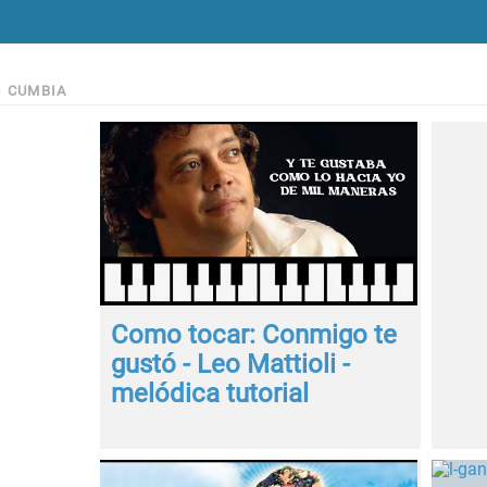
>
CUMBIA
Como tocar: Conmigo te
gustó - Leo Mattioli -
melódica tutorial