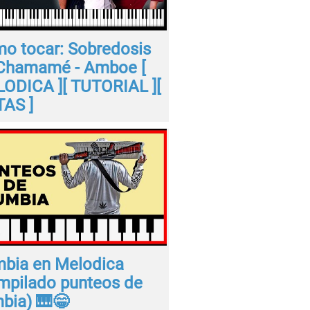
o tocar: Sobredosis
Chamamé - Amboe [
ODICA ][ TUTORIAL ][
AS ]
bia en Melodica
mpilado punteos de
bia) 🎹😁