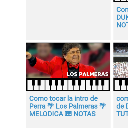
Com
DUK
NOT
Como tocar la intro de
com
Perra 🌴 Los Palmeras 🌴
de 
MELODICA 🎹 NOTAS
TUT