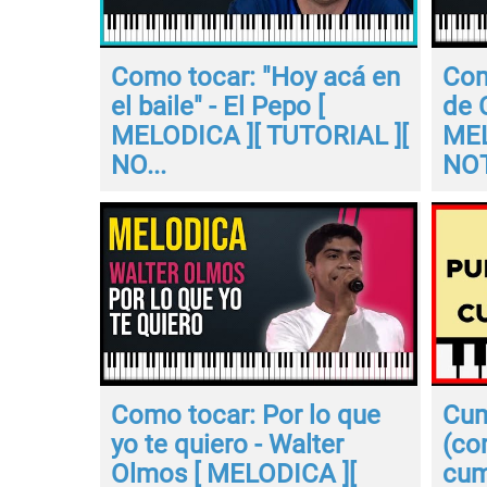
Como tocar: "Hoy acá en
Com
el baile" - El Pepo [
de 
MELODICA ][ TUTORIAL ][
MEL
NO...
NOT
Como tocar: Por lo que
Cum
yo te quiero - Walter
(co
Olmos [ MELODICA ][
cum