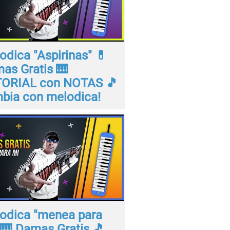
odica "Aspirinas" 💊
as Gratis 🎹
ORIAL con NOTAS 🎵
bia con melodica!
odica "menea para
 🎹 Damas Gratis 🎵