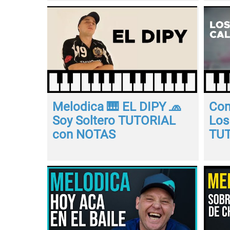
Melodica 🎹 EL DIPY 🧢
Com
Soy Soltero TUTORIAL
Los
con NOTAS
TUT