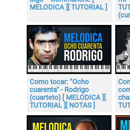
MELODICA ][ TUTORIAL ]
TUT
(cu
Como tocar: "Ocho
Com
cuarenta" - Rodrigo
com
(cuarteto) [ MELODICA ][
cha
TUTORIAL ][ NOTAS ]
TUT