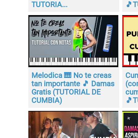
TUTORIA...
🎵T
Melodica 🎹 No te creas
Cum
tan importante 🎵 Damas
(co
Gratis (TUTORIAL DE
cum
CUMBIA)
🎵T