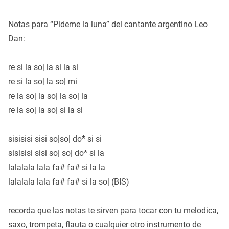
Notas para “Pideme la luna” del cantante argentino Leo
Dan:
re si la so| la si la si
re si la so| la so| mi
re la so| la so| la so| la
re la so| la so| si la si
sisisisi sisi so|so| do* si si
sisisisi sisi so| so| do* si la
lalalala lala fa# fa# si la la
lalalala lala fa# fa# si la so| (BIS)
recorda que las notas te sirven para tocar con tu melodica,
saxo, trompeta, flauta o cualquier otro instrumento de