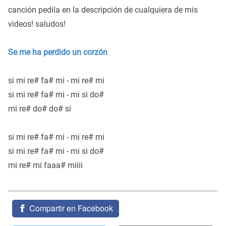
canción pedila en la descripción de cualquiera de mis
videos! saludos!
Se me ha perdido un corzón
si mi re# fa# mi - mi re# mi
si mi re# fa# mi - mi si do#
mi re# do# do# si
si mi re# fa# mi - mi re# mi
si mi re# fa# mi - mi si do#
mi re# mi faaa# miiii
Compartir en Facebook