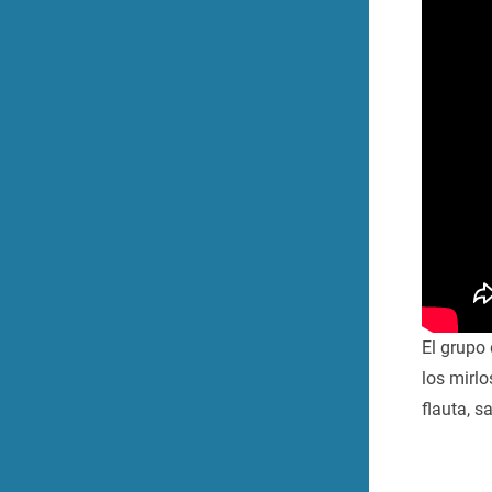
El grupo
los mirlo
flauta, s