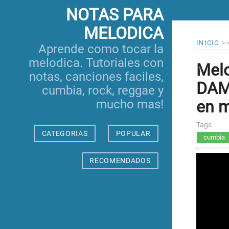
NOTAS PARA
MELODICA
INICIO
>
Aprende como tocar la
melodica. Tutoriales con
Melo
notas, canciones faciles,
DAM
cumbia, rock, reggae y
en m
mucho mas!
Tags
CATEGORIAS
POPULAR
cumbia
RECOMENDADOS