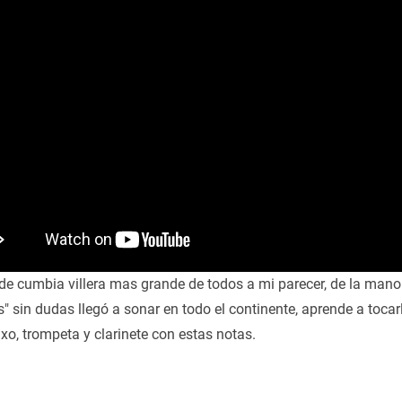
 de cumbia villera mas grande de todos a mi parecer, de la mano
s" sin dudas llegó a sonar en todo el continente, aprende a tocar
axo, trompeta y clarinete con estas notas.