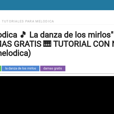
>
TUTORIALES PARA MELODICA
dica 🎵 La danza de los mirlos
AS GRATIS 🎹 TUTORIAL CON 
elodica)
la danza de los mirlos
damas gratis