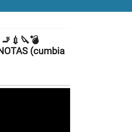
" 🚬💉🔪💣
NOTAS (cumbia