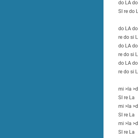
do LA do
SI re do 
do LA do 
re do si 
do LA do 
re do si 
do LA do 
re do si 
mi >la >
SI re La
mi >la >
SI re La
mi >la >
SI re La