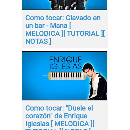
Como tocar: Clavado en
un bar - Mana [
MELODICA ][ TUTORIAL ][
NOTAS ]
Como tocar: "Duele el
corazón" de Enrique
Iglesias [ MELODICA ][