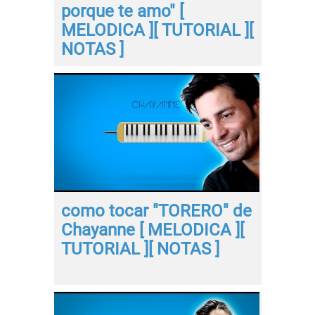
porque te amo" [
MELODICA ][ TUTORIAL ][
NOTAS ]
como tocar "TORERO" de
Chayanne [ MELODICA ][
TUTORIAL ][ NOTAS ]