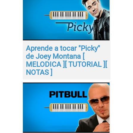
Aprende a tocar "Picky"
de Joey Montana [
MELODICA ][ TUTORIAL ][
NOTAS ]