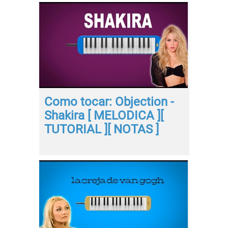
Como tocar: Objection -
Shakira [ MELODICA ][
TUTORIAL ][ NOTAS ]