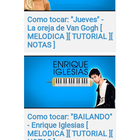
Como tocar: "Jueves" -
La oreja de Van Gogh [
MELODICA ][ TUTORIAL ][
NOTAS ]
Como tocar: "BAILANDO"
- Enrique Iglesias [
MELODICA ][ TUTORIAL ][