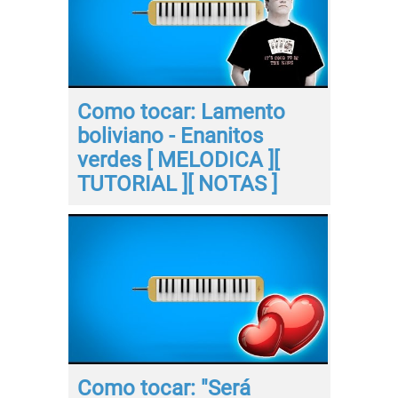
Como tocar: Lamento
boliviano - Enanitos
verdes [ MELODICA ][
TUTORIAL ][ NOTAS ]
Como tocar: "Será