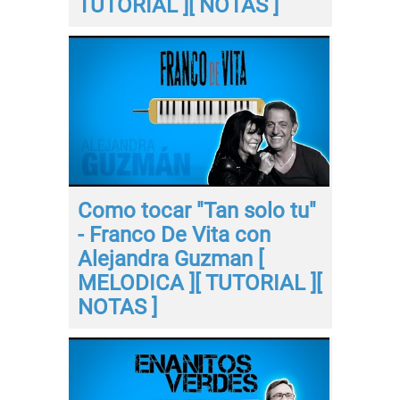
TUTORIAL ][ NOTAS ]
Como tocar "Tan solo tu"
- Franco De Vita con
Alejandra Guzman [
MELODICA ][ TUTORIAL ][
NOTAS ]