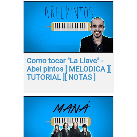
Como tocar "La Llave" -
Abel pintos [ MELODICA ][
TUTORIAL ][ NOTAS ]