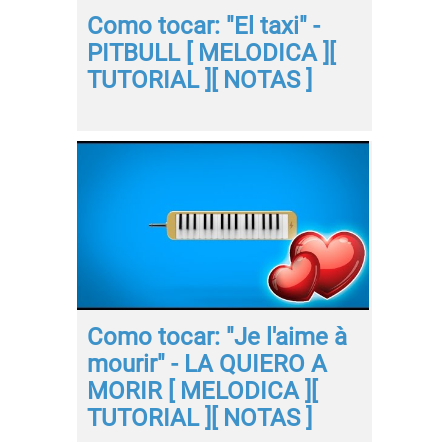
Como tocar: "El taxi" -
PITBULL [ MELODICA ][
TUTORIAL ][ NOTAS ]
Como tocar: "Je l'aime à
mourir" - LA QUIERO A
MORIR [ MELODICA ][
TUTORIAL ][ NOTAS ]